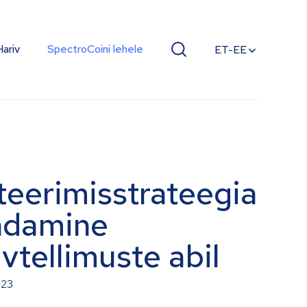
Hariv
SpectroCoini lehele
ET-EE
teerimisstrateegia
ndamine
vtellimuste abil
023