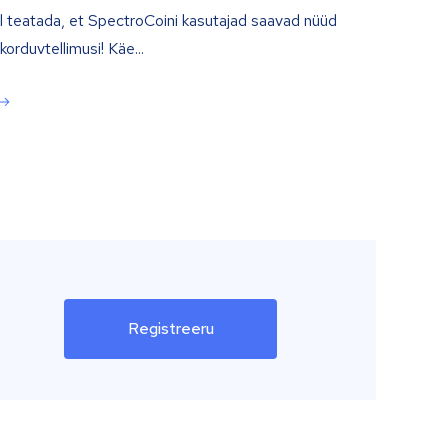
l teatada, et SpectroCoini kasutajad saavad nüüd
orduvtellimusi! Käe...
Registreeru