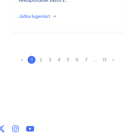
veebipoodidel vastu v...
Jätka lugemist
1
2
3
4
5
6
7
…
13