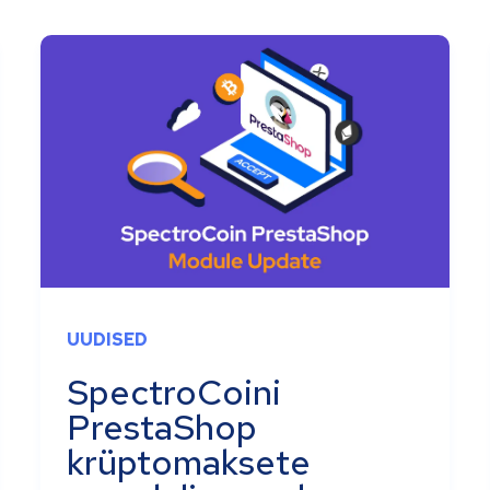
UUDISED
SpectroCoini
PrestaShop
krüptomaksete