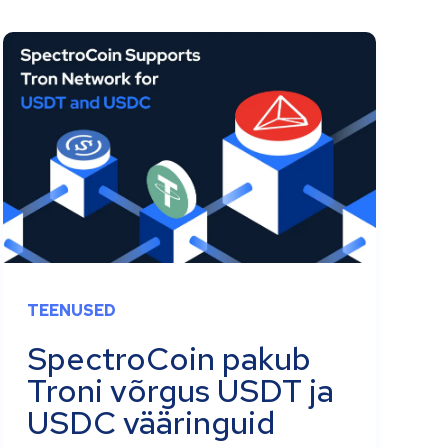
TEENUSED
SpectroCoin pakub
Troni võrgus USDT ja
USDC vääringuid