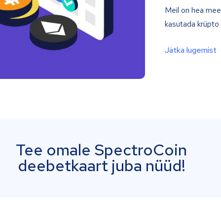
Meil on hea mee
kasutada krüpto k
Jätka lugemist
Tee omale SpectroCoin
deebetkaart juba nüüd!