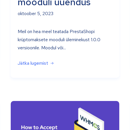
mooduli uuendus
oktoober 5, 2023
Meil on hea meel teatada PrestaShopi
krüptomaksete mooduli üleminekust 1.0.0
versioonile. Moodul või...
Jätka lugemist