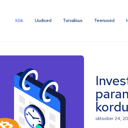
Kõik
Uudised
Turvalisus
Teenused
Inves
para
kordu
oktoober 24, 2