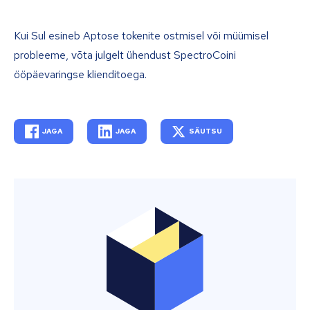
Kui Sul esineb Aptose tokenite ostmisel või müümisel
probleeme, võta julgelt ühendust SpectroCoini
ööpäevaringse klienditoega.
JAGA
JAGA
SÄUTSU