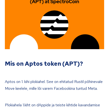
Mis on Aptos token (APT)?
Aptos on 1. kihi plokiahel. See on ehitatud Rustil põhinevale
Move keelele, mille lõi varem Facebookina tuntud Meta.
Plokiahela 1.kiht on dAppide ja teiste kihtide kavandamise