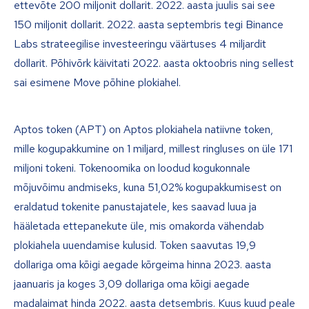
ettevõte 200 miljonit dollarit. 2022. aasta juulis sai see
150 miljonit dollarit. 2022. aasta septembris tegi Binance
Labs strateegilise investeeringu väärtuses 4 miljardit
dollarit. Põhivõrk käivitati 2022. aasta oktoobris ning sellest
sai esimene Move põhine plokiahel.
Aptos token (APT) on Aptos plokiahela natiivne token,
mille kogupakkumine on 1 miljard, millest ringluses on üle 171
miljoni tokeni. Tokenoomika on loodud kogukonnale
mõjuvõimu andmiseks, kuna 51,02% kogupakkumisest on
eraldatud tokenite panustajatele, kes saavad luua ja
hääletada ettepanekute üle, mis omakorda vähendab
plokiahela uuendamise kulusid. Token saavutas 19,9
dollariga oma kõigi aegade kõrgeima hinna 2023. aasta
jaanuaris ja koges 3,09 dollariga oma kõigi aegade
madalaimat hinda 2022. aasta detsembris. Kuus kuud peale