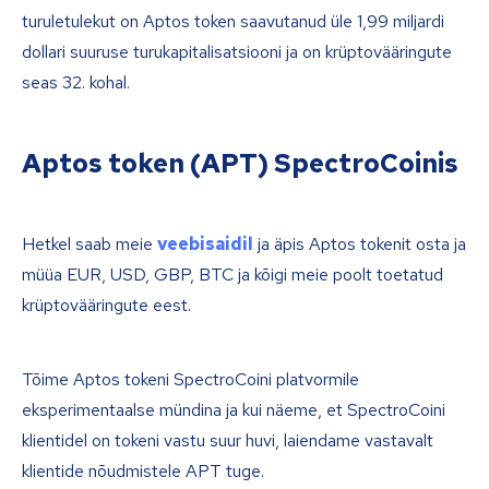
turuletulekut on Aptos token saavutanud üle 1,99 miljardi
dollari suuruse turukapitalisatsiooni ja on krüptovääringute
seas 32. kohal.
Aptos token (APT) SpectroCoinis
Hetkel saab meie
veebisaidil
ja äpis Aptos tokenit osta ja
müüa EUR, USD, GBP, BTC ja kõigi meie poolt toetatud
krüptovääringute eest.
Tõime Aptos tokeni SpectroCoini platvormile
eksperimentaalse mündina ja kui näeme, et SpectroCoini
klientidel on tokeni vastu suur huvi, laiendame vastavalt
klientide nõudmistele APT tuge.