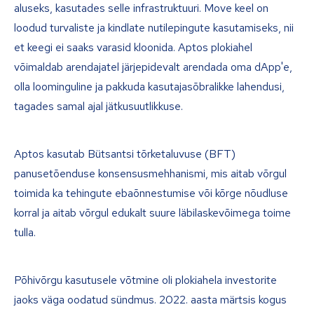
aluseks, kasutades selle infrastruktuuri. Move keel on
loodud turvaliste ja kindlate nutilepingute kasutamiseks, nii
et keegi ei saaks varasid kloonida. Aptos plokiahel
võimaldab arendajatel järjepidevalt arendada oma dApp'e,
olla loominguline ja pakkuda kasutajasõbralikke lahendusi,
tagades samal ajal jätkusuutlikkuse.
Aptos kasutab Bütsantsi tõrketaluvuse (BFT)
panusetõenduse konsensusmehhanismi, mis aitab võrgul
toimida ka tehingute ebaõnnestumise või kõrge nõudluse
korral ja aitab võrgul edukalt suure läbilaskevõimega toime
tulla.
Põhivõrgu kasutusele võtmine oli plokiahela investorite
jaoks väga oodatud sündmus. 2022. aasta märtsis kogus