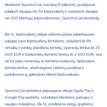
išleidome SpectroCoin svetainę 8 kalbomis, pradėjome
palaikyti daugiau nei 50 kriptovaliutų ir subūrėme daugiau
nei 200 tikinčiųjų kriptovaliutomis į SpectroCoin komandą.
Be to, kriptovaliutų rinkoje siūlome pačias palankiausias
sąlygas savo kriptovaliutų kortelėms, siūlydami iki 99
virtualių ir penkių plastikinių kortelių, operacijų limitus iki 25
000 EUR ir bankomatų išėmimo limitus iki 2 500 EUR, visa
tai be jokių mėnesinių ar išėmimo mokesčių. Išplėsdami
kortelių limitus, atsižvelgėme į klientų poreikius ir
padidinome jų galimybes išleisti kriptovaliutas.
SpectroCoin kortelėse planuojame įdiegti Apple Pay ir
Google Pay parinktis, suteikdami klientams patogius ir
saugius mokėjimus. Be to, pradėsime pinigų grąžinimo