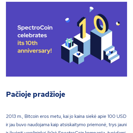
Pačioje pradžioje
2013 m., Bitcoin eros metu, kai jo kaina siekė apie 100 USD
ir jau buvo naudojama kaip atsiskaitymo priemonė, trys jauni
ir įkvėpti verslininkai įkūrė SpectroCoin kompaniją, turėdami