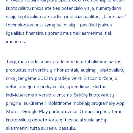
kriptovaliutų rinkos ateities potencialo viziją, numatydami
naujų kriptovaliutų atsiradimą ir plačiai paplitusį „blockchain“
technologijos pritaikymą bei misiją – pasiūlyti įvairius
ilgalaikius finansinius sprendimus tiek asmenims, tiek
įmonėms.
Taigi, mes nedelsdami pradėjome ir patobulinome naujus
produktus bei vertikalų ir horizontalų augimą. Į kriptovaliutų
rinką įžengėme 2013 m. pradėję veikti Bitcoin biržoje, o
vėliau pridėjome prekybininkų sprendimus, skirtus
individualiems ir verslo klientams. Sukūrę kriptovaliutų
piniginę, sukūrėme ir išplatinome mobiliąją programėlę App
Store ir Google Play parduotuvėse. Galiausiai pristatėme
kriptovaliutų debeto kortelę, tiesiogiai susiejančią
skaitmeninį turtą su realiu pasauliu.