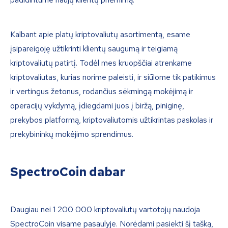
Kalbant apie platų kriptovaliutų asortimentą, esame
įsipareigoję užtikrinti klientų saugumą ir teigiamą
kriptovaliutų patirtį. Todėl mes kruopščiai atrenkame
kriptovaliutas, kurias norime paleisti, ir siūlome tik patikimus
ir vertingus žetonus, rodančius sėkmingą mokėjimą ir
operacijų vykdymą, įdiegdami juos į biržą, piniginę,
prekybos platformą, kriptovaliutomis užtikrintas paskolas ir
prekybininkų mokėjimo sprendimus.
SpectroCoin dabar
Daugiau nei 1 200 000 kriptovaliutų vartotojų naudoja
SpectroCoin visame pasaulyje. Norėdami pasiekti šį tašką,