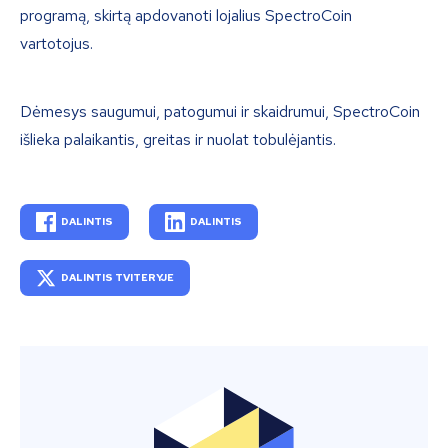
programą, skirtą apdovanoti lojalius SpectroCoin
vartotojus.
Dėmesys saugumui, patogumui ir skaidrumui, SpectroCoin
išlieka palaikantis, greitas ir nuolat tobulėjantis.
DALINTIS
DALINTIS
DALINTIS TVITERYJE