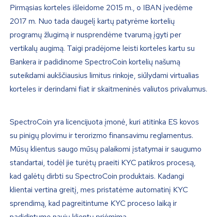
Pirmąsias korteles išleidome 2015 m., o IBAN įvedėme
2017 m. Nuo tada daugelį kartų patyrėme kortelių
programų žlugimą ir nusprendėme tvarumą įgyti per
vertikalų augimą. Taigi pradėjome leisti korteles kartu su
Bankera ir padidinome SpectroCoin kortelių našumą
suteikdami aukščiausius limitus rinkoje, siūlydami virtualias
korteles ir derindami fiat ir skaitmeninės valiutos privalumus.
SpectroCoin yra licencijuota įmonė, kuri atitinka ES kovos
su pinigų plovimu ir terorizmo finansavimu reglamentus.
Mūsų klientus saugo mūsų palaikomi įstatymai ir saugumo
standartai, todėl jie turėtų praeiti KYC patikros procesą,
kad galėtų dirbti su SpectroCoin produktais. Kadangi
klientai vertina greitį, mes pristatėme automatinį KYC
sprendimą, kad pagreitintume KYC proceso laiką ir
padidintume naujų klientų priėmimą.